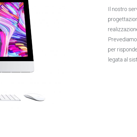
Il nostro se
progettazion
realizzazione 
Prevediamo 
per risponde
legata al si